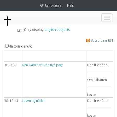
Languages
Help
Toggl
Only display
english subjects
Misc
naviga
Subscribe as RSS
Historisk arkiv:
Dato
Overskrift
Emne
09-03-21
Den Gamle vs Den nye pagt
Den frie nåde
Om sabatten
Loven
01-12-13
Loven og nåden
Den frie nåde
Loven