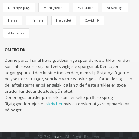
Den nye pagt
Menigheden
Evolution
Arkæologi
Helse
Himlen
Helvedet
Covid-19
Alfabetisk
OM TRO.DK
Denne portal har til hensigt at bibringe spændende artikler for den
som interesserer sig for livets vigtigste spørgsmål. Den tager
udgangspunkt i den kristne trosverden, men vil på sigt også gerne
belyse trosretninger, som kan være vanskelige at forholde sig til. En
del af teksterne er på engelsk, da langt de fleste artikler er gode
artikler fundet andetsteds på nettet.
Der er også artikler på norsk, samt enkelte på flere sprog.
Rigtig god fornøjelse -
skriv her
hvis du ønsker at gøre opmærksom
på noget!
2017 ©
data4u
. ALL Rights Reserved.