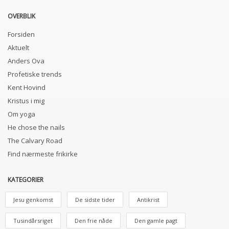
OVERBLIK
Forsiden
Aktuelt
Anders Ova
Profetiske trends
Kent Hovind
Kristus i mig
Om yoga
He chose the nails
The Calvary Road
Find nærmeste frikirke
KATEGORIER
Jesu genkomst
De sidste tider
Antikrist
Tusindårsriget
Den frie nåde
Den gamle pagt