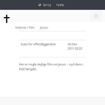
Sprog
Hjælp
Toggl
Videoer / film
Jesus
naviga
Dato for offentliggørelse
02 Dec
2011 02:22
Her er nogle dejlige film om Jesus - nyd dem i
fuld længde.